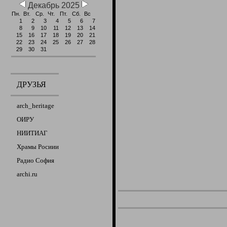
Декабрь 2025
Пн.
Вт.
Ср.
Чт.
Пт.
Сб.
Вс
1
2
3
4
5
6
7
8
9
10
11
12
13
14
15
16
17
18
19
20
21
22
23
24
25
26
27
28
29
30
31
ДРУЗЬЯ
arch_heritage
ОИРУ
НИИТИАГ
Храмы Росиии
Радио София
archi.ru