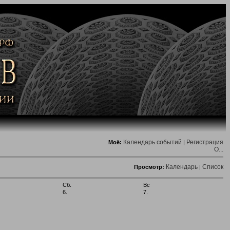
Календарь событий
Регистрация
Моё:
|
О...
Календарь
Список
Просмотр:
|
Сб.
Вс
6.
7.