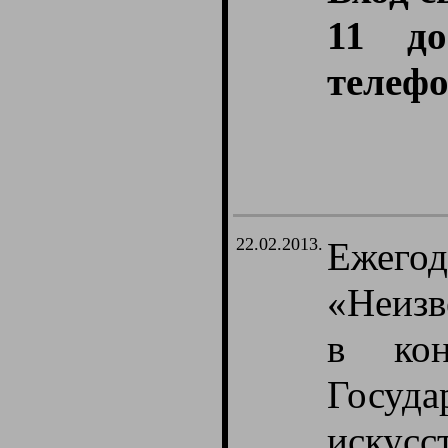
11 д
телефо
22.02.2013.
Ежего
«Неизв
в ко
Госу
искус