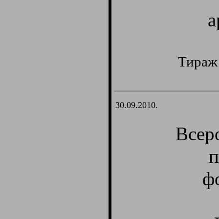
а
Тираж 
30.09.2010.
Всер
п
ф