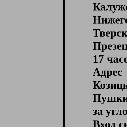
Калу
Ниже
Тверск
Презен
17 час
Адре
Козиц
Пушки
за угл
Вход с