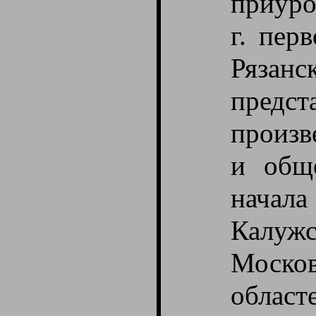
приуро
г. пер
Рязан
пред
произв
и общ
начала
Калу
Моско
облас