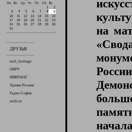
искус
Пн.
Вт.
Ср.
Чт.
Пт.
Сб.
Вс
1
2
3
4
5
6
7
8
9
культ
10
11
12
13
14
15
16
17
18
19
20
21
22
23
24
25
26
27
28
29
30
на мат
31
«Свод
ДРУЗЬЯ
мону
arch_heritage
Рос
ОИРУ
НИИТИАГ
Демон
Храмы Росиии
Радио София
боль
archi.ru
памят
начал