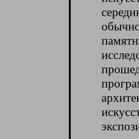
середи
обыч
пам
иссле
прош
прог
архит
искус
экспо