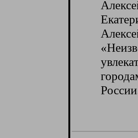
Алекс
Екатер
Алек
«Неиз
увлека
город
России